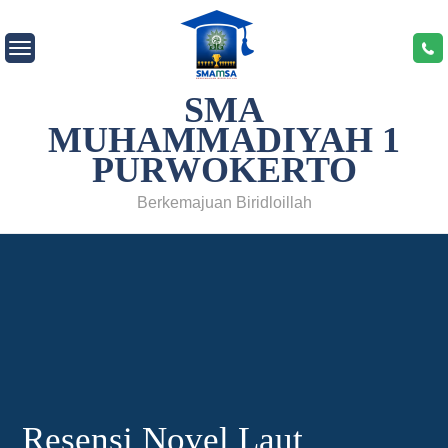
Skip
to
content
SMA
MUHAMMADIYAH 1
PURWOKERTO
Berkemajuan Biridloillah
Resensi Novel Laut