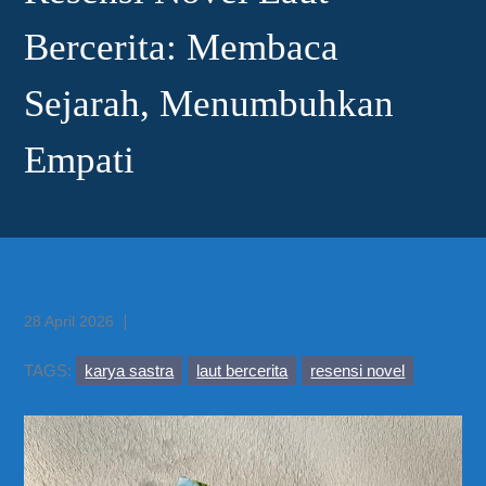
Bercerita: Membaca
Sejarah, Menumbuhkan
Empati
Posted
28 April 2026
on
TAGS:
karya sastra
laut bercerita
resensi novel